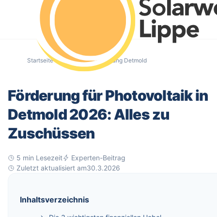
Startseite
/
Blog
/
PV-Förderung Detmold
Förderung für Photovoltaik in
Detmold 2026: Alles zu
Zuschüssen
5 min
Lesezeit
Experten-Beitrag
Zuletzt aktualisiert am
30.3.2026
Inhaltsverzeichnis